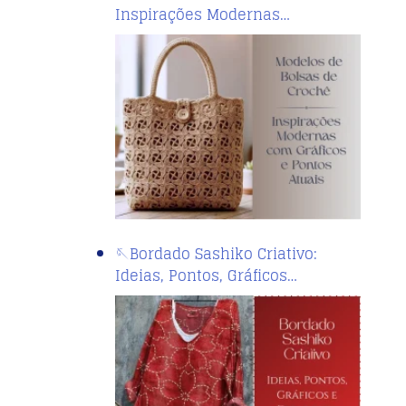
Inspirações Modernas…
🪡Bordado Sashiko Criativo:
Ideias, Pontos, Gráficos…