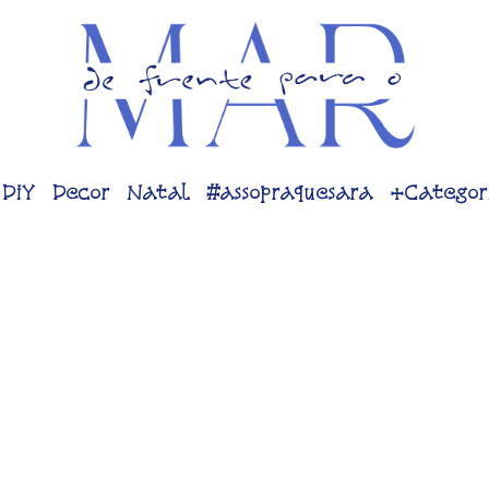
DiY
Decor
Natal
#assopraquesara
+Categor