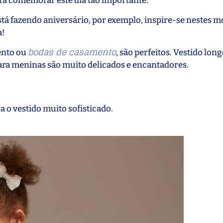
para comemorar este dia tão importante.
stá fazendo aniversário, por exemplo, inspire-se nestes m
a!
bodas de casamento
ento ou
, são perfeitos. Vestido lon
 para meninas são muito delicados e encantadores.
 o vestido muito sofisticado.