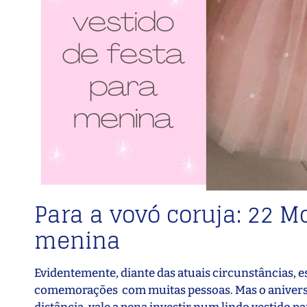
Para a vovó coruja: 22 M
menina
Evidentemente, diante das atuais circunstâncias, e
comemorações com muitas pessoas. Mas o aniversár