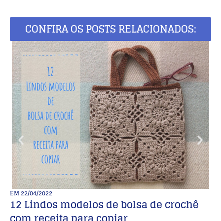
CONFIRA OS POSTS RELACIONADOS:
EM
22/04/2022
E
12 Lindos modelos de bolsa de crochê
R
com receita para copiar
C