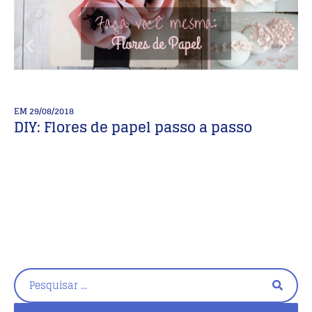
EM
29/08/2018
E
DIY: Flores de papel passo a passo
Fa
d