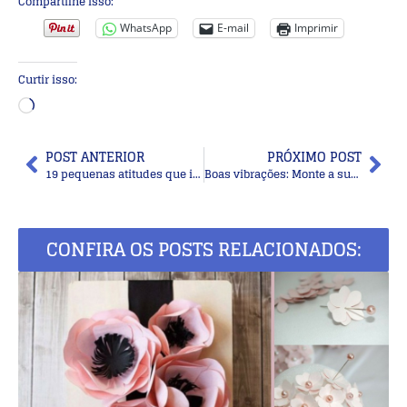
Compartilhe isso:
WhatsApp
E-mail
Imprimir
Curtir isso:
POST ANTERIOR
PRÓXIMO POST
19 pequenas atitudes que impressionam quem está a sua volta
Boas vibrações: Monte a sua grade de cristais linda e poderosa!
CONFIRA OS POSTS RELACIONADOS: