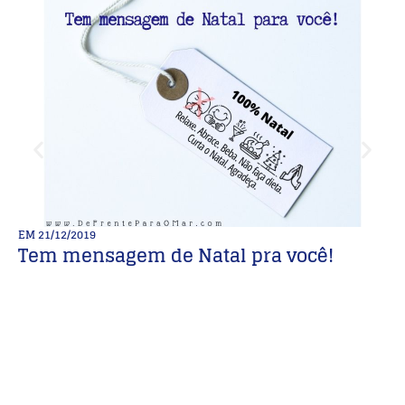
EM
21/12/2019
E
Tem mensagem de Natal pra você!
A
B
Es