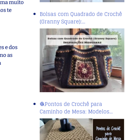
orma muito
os te
Bolsas com Quadrado de Crochê
(Granny Square):…
es e dos
mo as
a
🧶Pontos de Crochê para
Caminho de Mesa: Modelos…