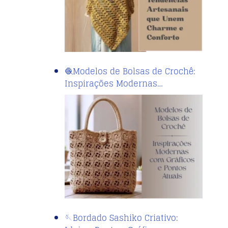
🧶Modelos de Bolsas de Crochê:
Inspirações Modernas…
🪡Bordado Sashiko Criativo: