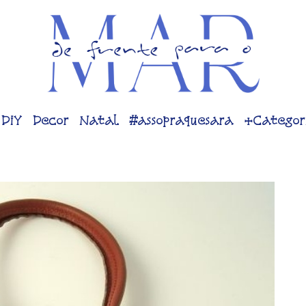
DiY
Decor
Natal
#assopraquesara
+Categor