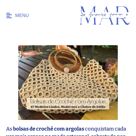
MENU
As
bolsas de crochê com argolas
conquistam cada