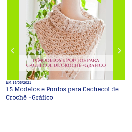
EM
19/06/2021
E
15 Modelos e Pontos para Cachecol de
7
Crochê +Gráfico
c