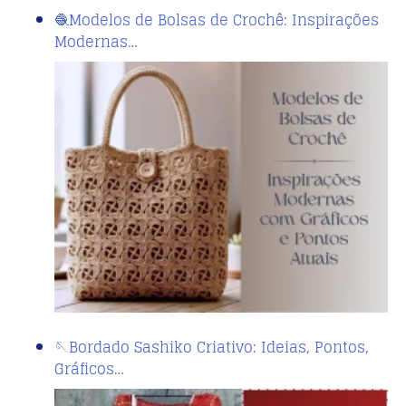
🧶Modelos de Bolsas de Crochê: Inspirações
Modernas…
🪡Bordado Sashiko Criativo: Ideias, Pontos,
Gráficos…