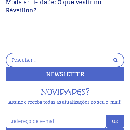
Moda anti-idade: O que vestir no
I
Réveillon?
C
NEWSLETTER
NOVIDADES?
Assine e receba todas as atualizações no seu e-mail!
OK