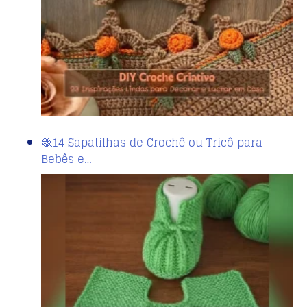
🧶14 Sapatilhas de Crochê ou Tricô para
Bebês e…