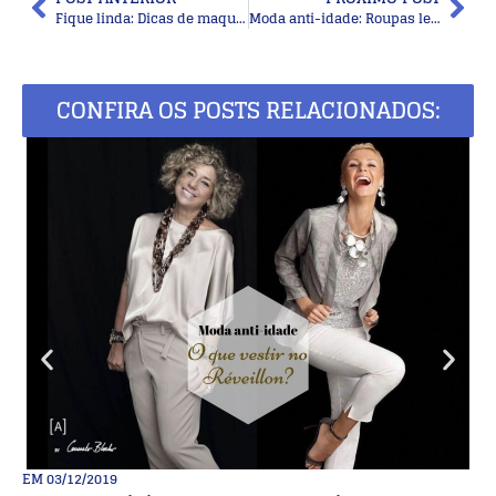
Fique linda: Dicas de maquiagem para senhoras
Moda anti-idade: Roupas leves para senhoras
CONFIRA OS POSTS RELACIONADOS:
EM
03/12/2019
E