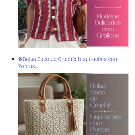
🧶Bolsa Saco de Crochê: Inspirações com
Pontos…