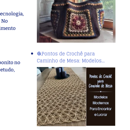
tecnologia,
. No
cimento
🧶Pontos de Crochê para
Caminho de Mesa: Modelos…
bonito no
retudo,