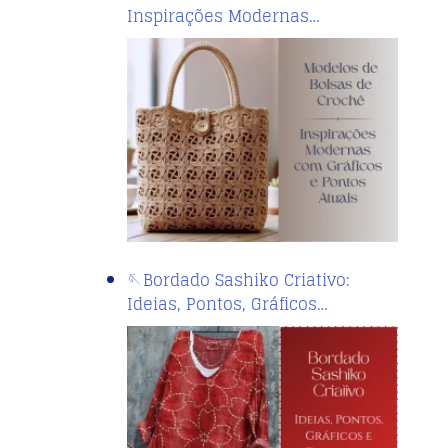
Inspirações Modernas…
🪡Bordado Sashiko Criativo:
Ideias, Pontos, Gráficos…