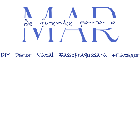
DiY
Decor
Natal
#assopraquesara
+Categor