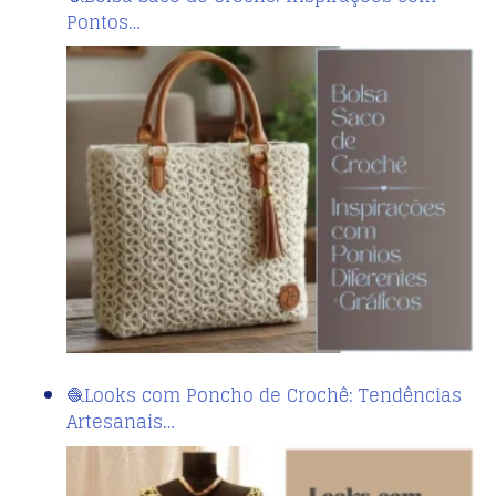
Pontos…
🧶Looks com Poncho de Crochê: Tendências
Artesanais…