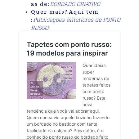
BORDADO CRIATIVO
a s d e :
Q u e r m a i s ? A q u i t e m
Publicações anteriores de PONTO
:
RUSSO