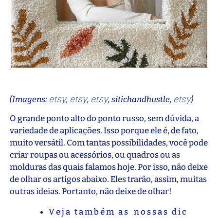
etsy
etsy
etsy
etsy
(Imagens:
,
,
, sitichandhustle,
)
O grande ponto alto do ponto russo, sem dúvida, a
variedade de aplicações. Isso porque ele é, de fato,
muito versátil. Com tantas possibilidades, você pode
criar roupas ou acessórios, ou quadros ou as
molduras das quais falamos hoje. Por isso, não deixe
de olhar os artigos abaixo. Eles trarão, assim, muitas
outras ideias. Portanto, não deixe de olhar!
V e j a t a m b é m a s n o s s a s d i c