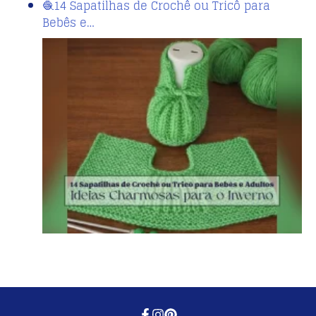
🧶14 Sapatilhas de Crochê ou Tricô para
Bebês e…