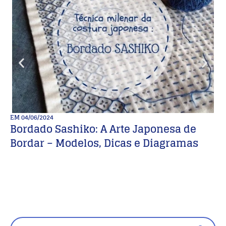
EM
04/06/2024
E
Bordado Sashiko: A Arte Japonesa de
M
Bordar – Modelos, Dicas e Diagramas
d