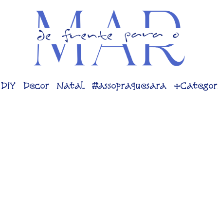
DiY
Decor
Natal
#assopraquesara
+Categor