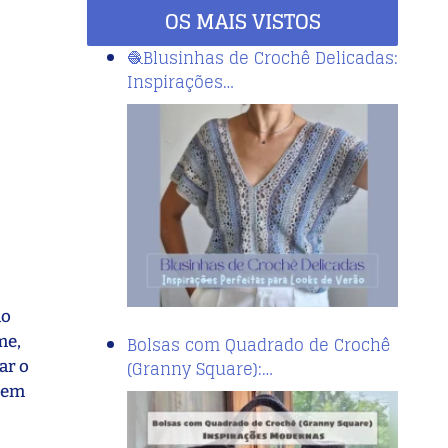
OS MAIS VISTOS
🧶Blusinhas de Crochê Delicadas:
Inspirações…
ão
me,
Bolsas com Quadrado de Crochê
(Granny Square):…
ar o
r em