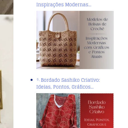
Inspirações Modernas…
🪡Bordado Sashiko Criativo:
Ideias, Pontos, Gráficos…