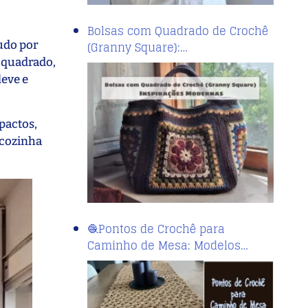
Bolsas com Quadrado de Crochê
udo por
(Granny Square):…
 quadrado,
leve e
pactos,
 cozinha
🧶Pontos de Crochê para
Caminho de Mesa: Modelos…