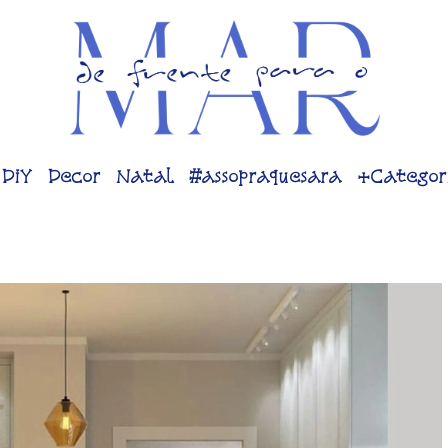
DiY
Decor
Natal
#assopraquesara
+Categor