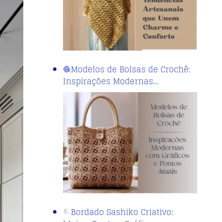
🧶Modelos de Bolsas de Crochê:
Inspirações Modernas…
🪡Bordado Sashiko Criativo: