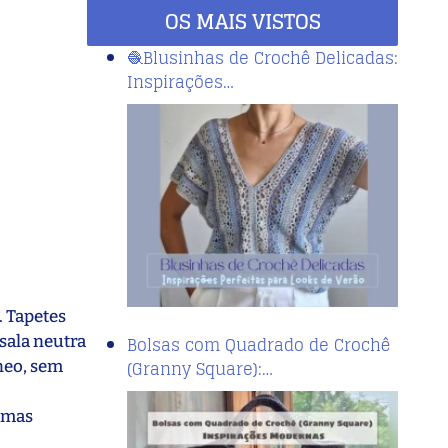
OS MAIS VISTOS
🧶Blusinhas de Crochê Delicadas:
Inspirações…
 Tapetes
sala neutra
Bolsas com Quadrado de Crochê
(Granny Square):…
neo, sem
ximas