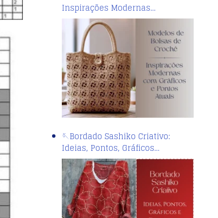
Inspirações Modernas…
🪡Bordado Sashiko Criativo:
Ideias, Pontos, Gráficos…