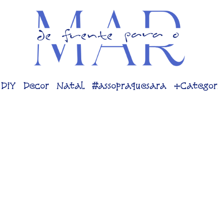
DiY
Decor
Natal
#assopraquesara
+Categor