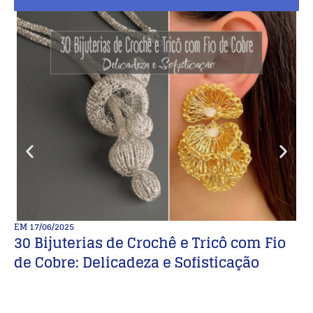
EM
17/06/2025
E
30 Bijuterias de Crochê e Tricô com Fio
D
de Cobre: Delicadeza e Sofisticação
i