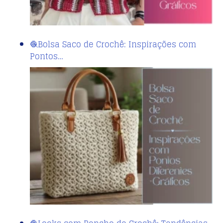
🧶Bolsa Saco de Crochê: Inspirações com
Pontos…