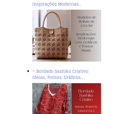
Inspirações Modernas…
🪡Bordado Sashiko Criativo:
Ideias, Pontos, Gráficos…