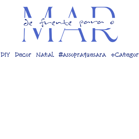
DiY
Decor
Natal
#assopraquesara
+Categor