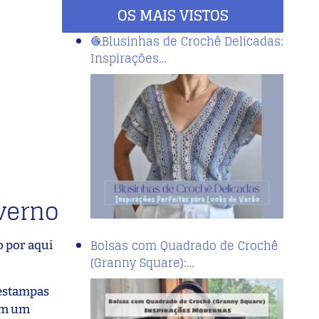
OS MAIS VISTOS
🧶Blusinhas de Crochê Delicadas:
Inspirações…
verno
Bolsas com Quadrado de Crochê
o por aqui
(Granny Square):…
 estampas
ram um