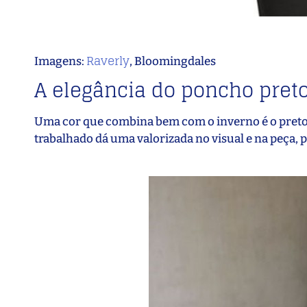
Raverly
Imagens:
, Bloomingdales
A elegância do poncho pret
Uma cor que combina bem com o inverno é o preto,
trabalhado dá uma valorizada no visual e na peça, 