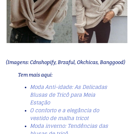
(Imagens: Cdnshopify, Brzaful, Okchicas, Banggood)
Tem mais aqui:
Moda Anti-idade: As Delicadas
Blusas de Tricô para Meia
Estação
O conforto e a elegância do
vestido de malha tricot
Moda inverno: Tendências das
blusas de tricô