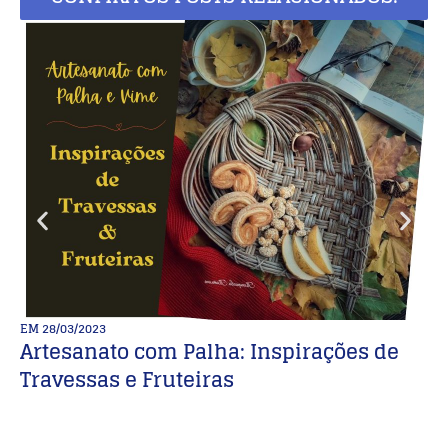
EM
28/03/2023
E
Artesanato com Palha: Inspirações de
C
Travessas e Fruteiras
M