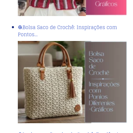
🧶Bolsa Saco de Crochê: Inspirações com
Pontos…