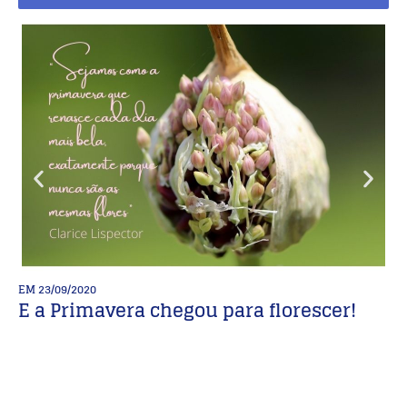
EM
23/09/2020
E
E a Primavera chegou para florescer!
2
Po