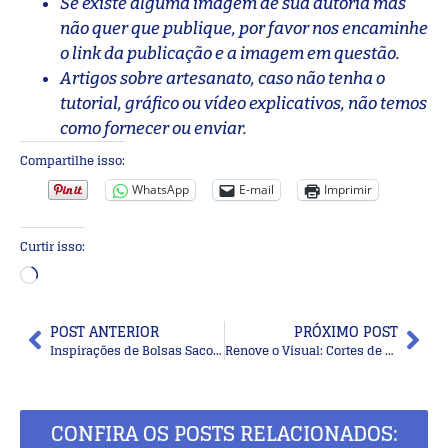
Se existe alguma imagem de sua autoria mas
não quer que publique, por favor nos encaminhe
o link da publicação e a imagem em questão.
Artigos sobre artesanato, caso não tenha o
tutorial, gráfico ou vídeo explicativos, não temos
como fornecer ou enviar.
Compartilhe isso:
WhatsApp
E-mail
Imprimir
Curtir isso:
POST ANTERIOR
PRÓXIMO POST
Inspirações de Bolsas Sacola de Crochê: 20 Modelos Lindos para Copiar
Renove o Visual: Cortes de Cabelo Curto para Senhoras com Estilo
CONFIRA OS POSTS RELACIONADOS: