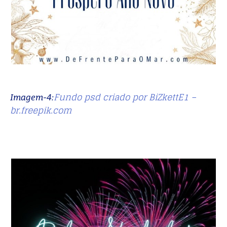
Fundo psd criado por BiZkettE1 –
Imagem-4:
br.freepik.com