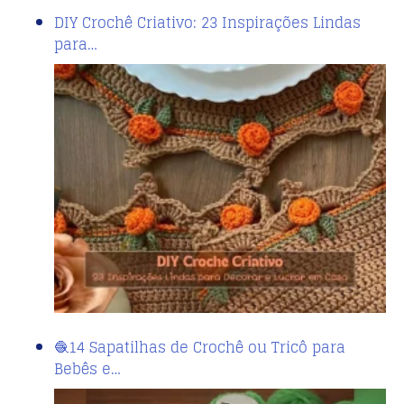
DIY Crochê Criativo: 23 Inspirações Lindas
para…
🧶14 Sapatilhas de Crochê ou Tricô para
Bebês e…