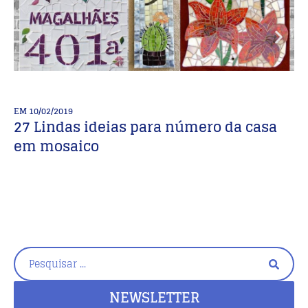
EM
10/02/2019
E
27 Lindas ideias para número da casa
R
em mosaico
d
NEWSLETTER