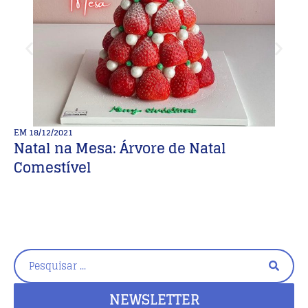
EM
18/12/2021
E
Natal na Mesa: Árvore de Natal
C
Comestível
b
NEWSLETTER