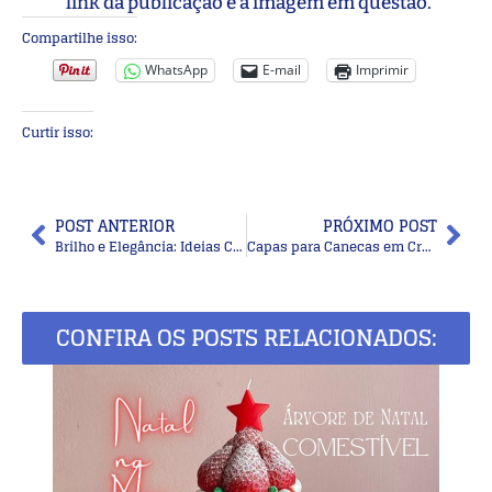
link da publicação e a imagem em questão.
Compartilhe isso:
WhatsApp
E-mail
Imprimir
Curtir isso:
POST ANTERIOR
PRÓXIMO POST
Brilho e Elegância: Ideias Criativas para Decorar a Mesa de Bodas de Ouro
Capas para Canecas em Crochê e Tricô: Ideias Encantadoras para Personalizar Suas Bebidas
CONFIRA OS POSTS RELACIONADOS: