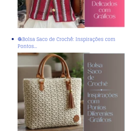
🧶Bolsa Saco de Crochê: Inspirações com
Pontos…