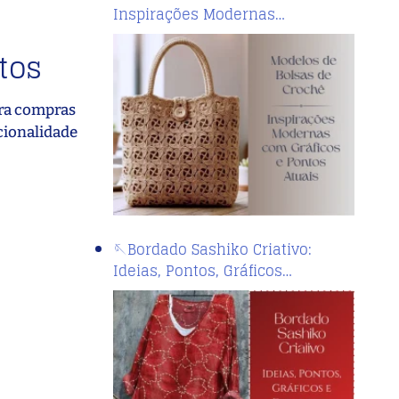
Inspirações Modernas…
tos
ara compras
cionalidade
🪡Bordado Sashiko Criativo:
Ideias, Pontos, Gráficos…