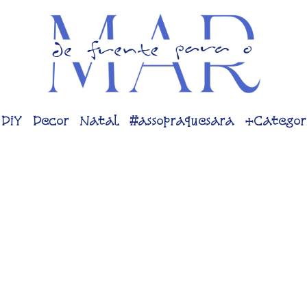
DiY
Decor
Natal
#assopraquesara
+Categor