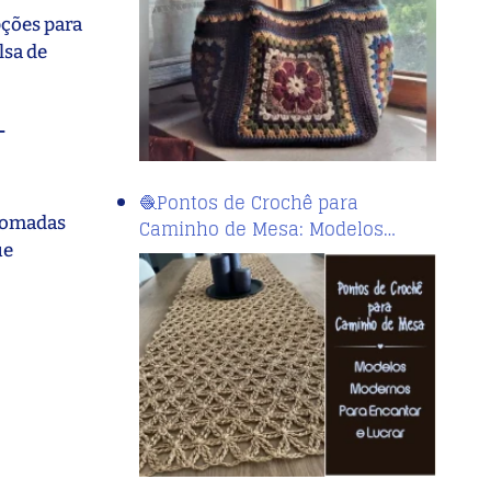
pções para
lsa de
–
🧶Pontos de Crochê para
enomadas
Caminho de Mesa: Modelos…
ue