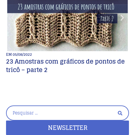
EM
05/08/2022
E
23 Amostras com gráficos de pontos de
Ag
tricô – parte 2
P
NEWSLETTER