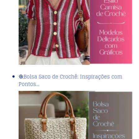
🧶Bolsa Saco de Crochê: Inspirações com
Pontos…