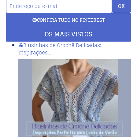
OK
CONFIRA TUDO NO PINTEREST
OS MAIS VISTOS
🧶Blusinhas de Crochê Delicadas:
Inspirações…