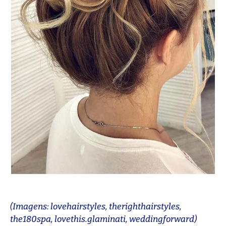
(Imagens: lovehairstyles, therighthairstyles,
the180spa, lovethis.glaminati, weddingforward)