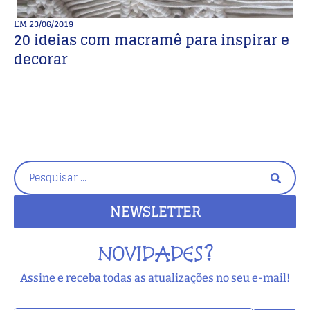
EM
23/06/2019
E
20 ideias com macramê para inspirar e
B
decorar
c
NEWSLETTER
NOVIDADES?
Assine e receba todas as atualizações no seu e-mail!