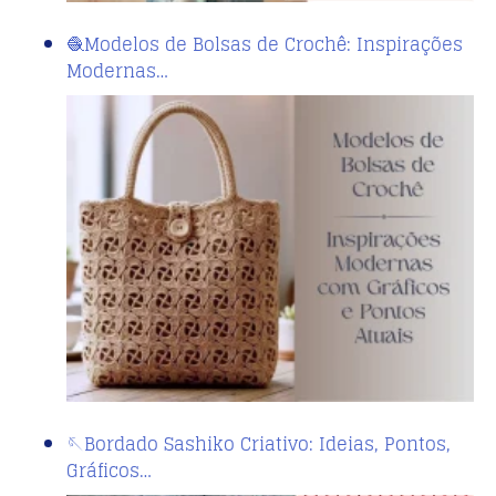
🧶Modelos de Bolsas de Crochê: Inspirações
Modernas…
🪡Bordado Sashiko Criativo: Ideias, Pontos,
Gráficos…