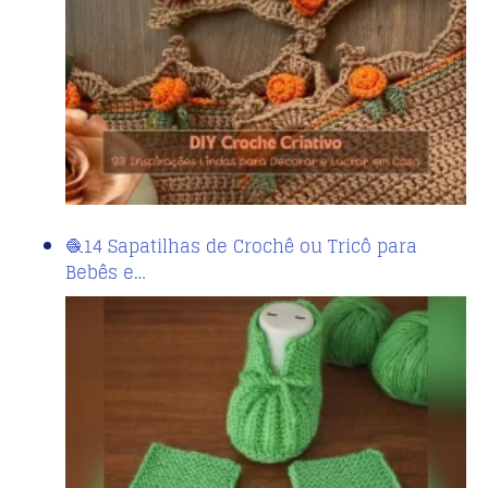
🧶14 Sapatilhas de Crochê ou Tricô para
Bebês e…