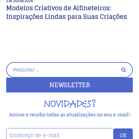
EM
26/08/2024
E
Modelos Criativos de Alfineteiros:
B
Inspirações Lindas para Suas Criações
li
NEWSLETTER
NOVIDADES?
Assine e receba todas as atualizações no seu e-mail!
OK