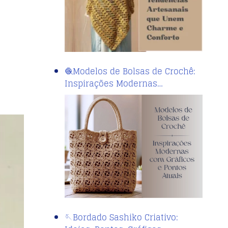
🧶Modelos de Bolsas de Crochê:
Inspirações Modernas…
🪡Bordado Sashiko Criativo: