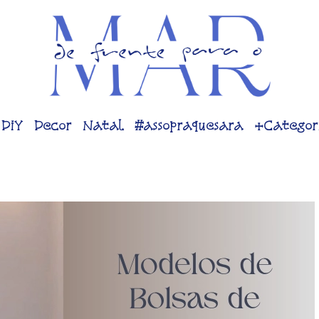
DiY
Decor
Natal
#assopraquesara
+Categor