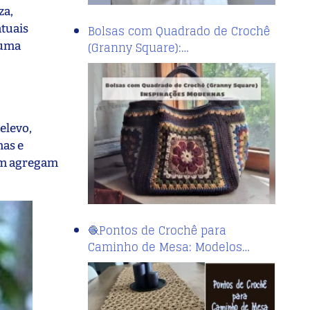
za,
atuais
Bolsas com Quadrado de Crochê
(Granny Square):…
 uma
elevo,
mas e
bém agregam
🧶Pontos de Crochê para
Caminho de Mesa: Modelos…