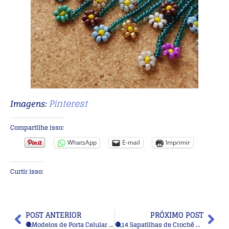
Pinterest
Imagens:
Compartilhe isso:
WhatsApp
E-mail
Imprimir
Curtir isso:
POST ANTERIOR
PRÓXIMO POST
🧶Modelos de Porta Celular de Crochê para Deixar Seus Looks Mais Charmosos
🧶14 Sapatilhas de Crochê ou Tricô para Bebês e Adultos: Ideias Charmosas para o Inverno