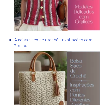
🧶Bolsa Saco de Crochê: Inspirações com
Pontos…