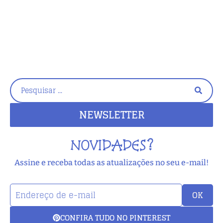
E
Cr
NEWSLETTER
NOVIDADES?
Assine e receba todas as atualizações no seu e-mail!
OK
CONFIRA TUDO NO PINTEREST