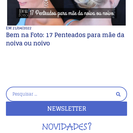
EM
21/04/2022
E
Bem na Foto: 17 Penteados para mãe da

noiva ou noivo
I
Gl
NEWSLETTER
NOVIDADES?