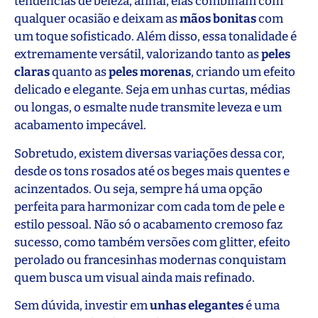
tendências de beleza, afinal, elas combinam com
qualquer ocasião e deixam as
mãos bonitas
com
um toque sofisticado. Além disso, essa tonalidade é
extremamente versátil, valorizando tanto as
peles
claras
quanto as
peles morenas
, criando um efeito
delicado e elegante. Seja em unhas curtas, médias
ou longas, o esmalte nude transmite leveza e um
acabamento impecável.
Sobretudo, existem diversas variações dessa cor,
desde os tons rosados até os beges mais quentes e
acinzentados. Ou seja, sempre há uma opção
perfeita para harmonizar com cada tom de pele e
estilo pessoal. Não só o acabamento cremoso faz
sucesso, como também versões com glitter, efeito
perolado ou francesinhas modernas conquistam
quem busca um visual ainda mais refinado.
Sem dúvida, investir em
unhas elegantes
é uma