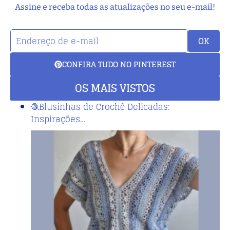
Assine e receba todas as atualizações no seu e-mail!
OK
CONFIRA TUDO NO PINTEREST
OS MAIS VISTOS
🧶Blusinhas de Crochê Delicadas:
Inspirações…