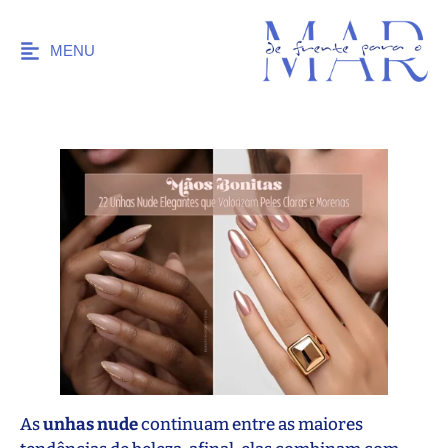
MENU
As
unhas nude
continuam entre as maiores