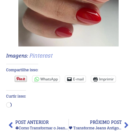
Pinterest
Imagens:
Compartilhe isso:
WhatsApp
E-mail
Imprimir
Curtir isso:
POST ANTERIOR
PRÓXIMO POST
♻️Como Transformar o Jeans Velho em Peças Decorativas Charmosas
💙 Transforme Jeans Antigos em Peças Incríveis com Essas Ideias DIY