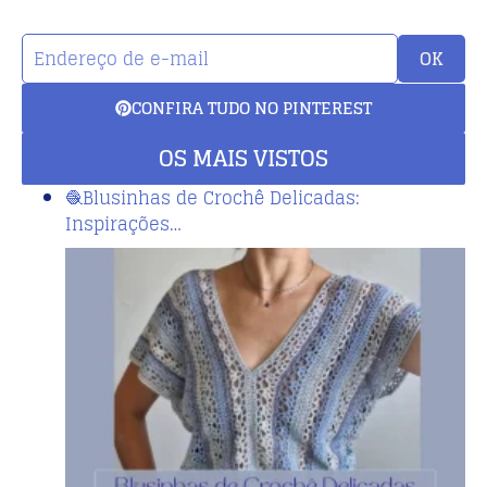
OK
CONFIRA TUDO NO PINTEREST
OS MAIS VISTOS
🧶Blusinhas de Crochê Delicadas:
Inspirações…