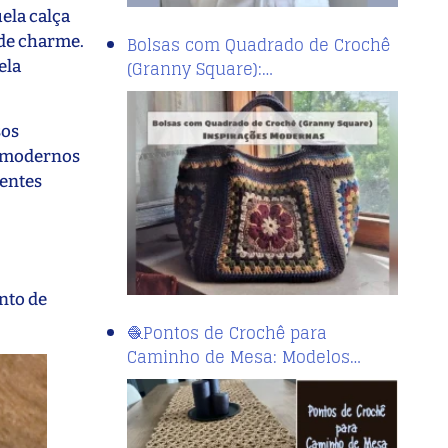
uela calça
 de charme.
Bolsas com Quadrado de Crochê
(Granny Square):…
ela
sos
os modernos
rentes
nto de
🧶Pontos de Crochê para
Caminho de Mesa: Modelos…