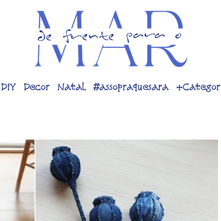
DiY
Decor
Natal
#assopraquesara
+Categor