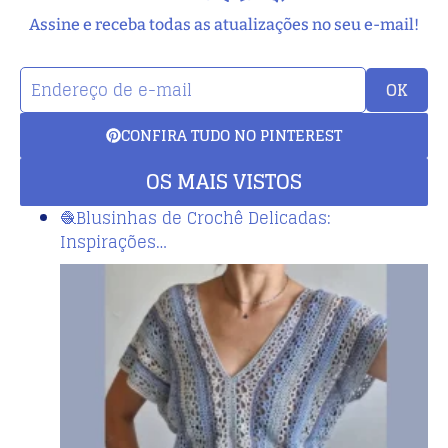
Assine e receba todas as atualizações no seu e-mail!
OK
CONFIRA TUDO NO PINTEREST
OS MAIS VISTOS
🧶Blusinhas de Crochê Delicadas:
Inspirações…