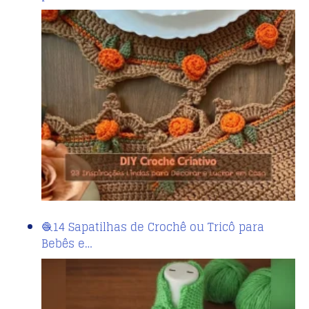
🧶14 Sapatilhas de Crochê ou Tricô para
Bebês e…