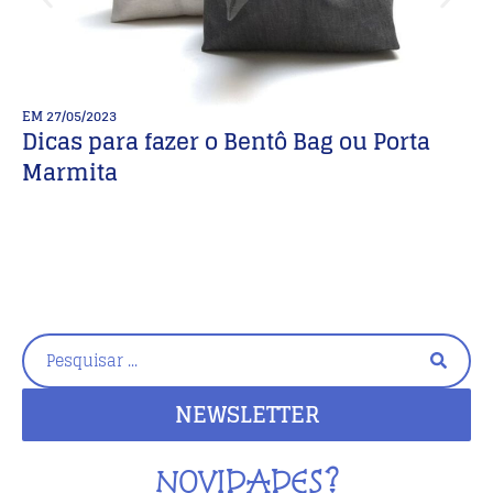
EM
27/05/2023
E
Dicas para fazer o Bentô Bag ou Porta

Marmita
e
NEWSLETTER
NOVIDADES?