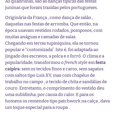
As quadrilhas, são as danças típicas das festas
juninas que foram trazidas pelos portugueses.
Originária da França , como dança de salão ,
daquelas nas festas de arromba. Que então, na
época usavam vestidos rodados, pomposos, com
muitas anáguas e camadas de saias.
Chegando em terras tupiniquins, ela se tornou
popular e “customizada”. Isto é, foi adaptada ao
jingado dos escravos, a polca e o forró. O clima e a
popularidade, transformou o
french style
em
festa
caipira
: sem os tecidos finos e caros, sem sapatos
com saltos tipo Luis XV, mas com chapéus de
trabalho no campo , o tecido de chita e sandálias de
couro. Entretanto, o comprimento do vestido deu
uma subidinha, por causa do calor. E para os
homens os remendos tipo patchwork na calça , dava
um toque especial para a roupa .