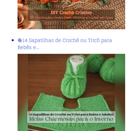
🧶14 Sapatilhas de Crochê ou Tricô para
Bebês e…