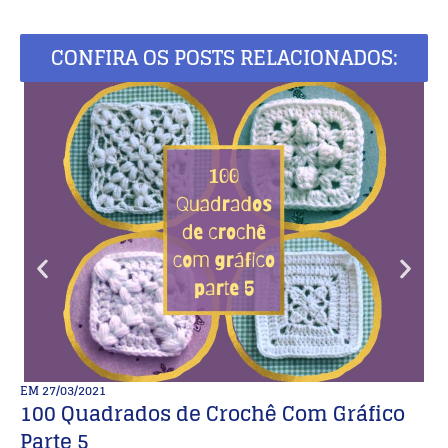
CONFIRA OS POSTS RELACIONADOS:
EM
27/03/2021
E
100 Quadrados de Crochê Com Gráfico
B
Parte 5
b