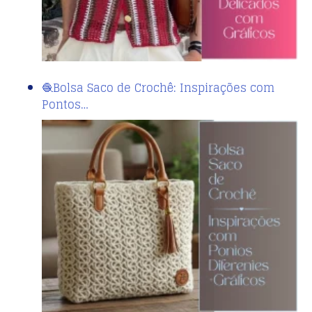
🧶Bolsa Saco de Crochê: Inspirações com
Pontos…