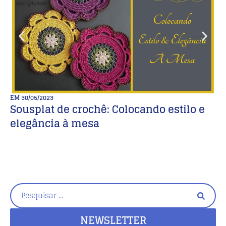
EM
30/05/2023
E
Sousplat de crochê: Colocando estilo e
18
elegância à mesa
s
NEWSLETTER