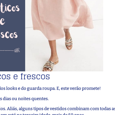
cos e frescos
os looks e do guarda roupa. E, este verão promete!
s dias ou noites quentes.
los. Aliás, alguns tipos de vestidos combinam com todas as