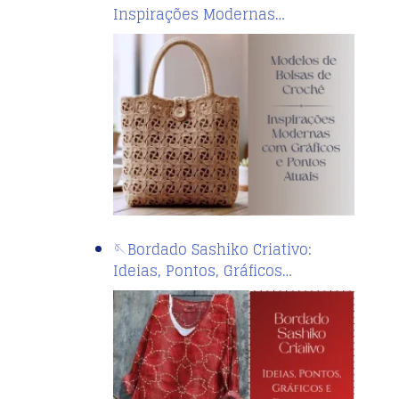
Inspirações Modernas…
🪡Bordado Sashiko Criativo:
Ideias, Pontos, Gráficos…