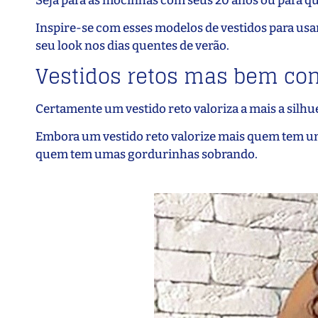
Seja para as mocinhas com seus 20 anos ou para que
Inspire-se com esses modelos de vestidos para usar
seu look nos dias quentes de verão.
Vestidos retos mas bem con
Certamente um vestido reto valoriza a mais a silhu
Embora um vestido reto valorize mais quem tem um
quem tem umas gordurinhas sobrando.