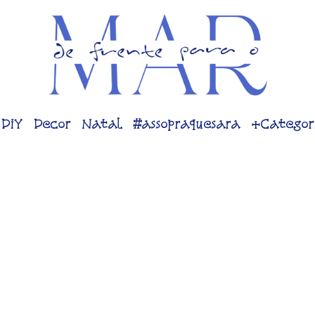
DiY
Decor
Natal
#assopraquesara
+Categor