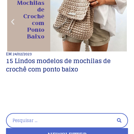
EM
24/02/2023
E
15 Lindos modelos de mochilas de
M
crochê com ponto baixo
de