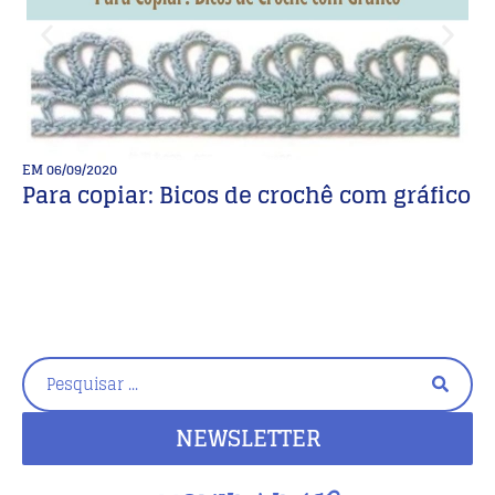
EM
06/09/2020
E
Para copiar: Bicos de crochê com gráfico
M
p
NEWSLETTER