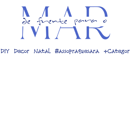
DiY
Decor
Natal
#assopraquesara
+Categor