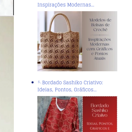
Inspirações Modernas…
🪡Bordado Sashiko Criativo:
Ideias, Pontos, Gráficos…