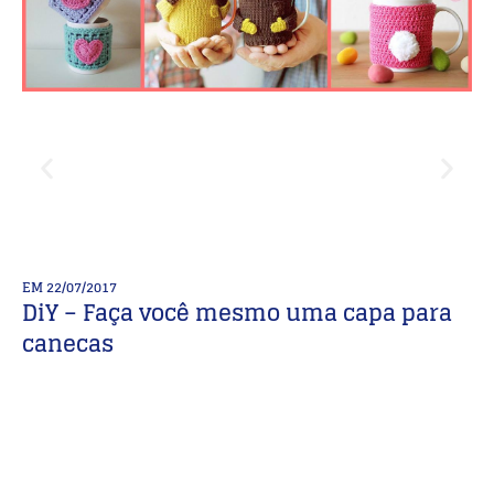
EM
22/07/2017
E
DiY – Faça você mesmo uma capa para
T
canecas
I
A