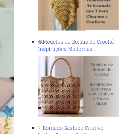
🧶Modelos de Bolsas de Crochê:
Inspirações Modernas…
🪡Bordado Sashiko Criativo: