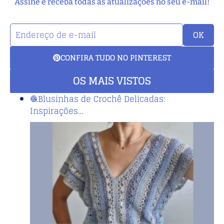
Assine e receba todas as atualizações no seu e-mail!
OK
CONFIRA TUDO NO PINTEREST
OS MAIS VISTOS
🧶Blusinhas de Crochê Delicadas:
Inspirações…