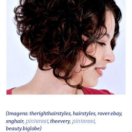
(Imagens: therighthairstyles, hairstyles, rover.ebay,
pinterest
pinterest
snghair,
, theevery,
,
beauty.biglobe)