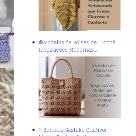
🧶Modelos de Bolsas de Crochê:
Inspirações Modernas…
🪡Bordado Sashiko Criativo: