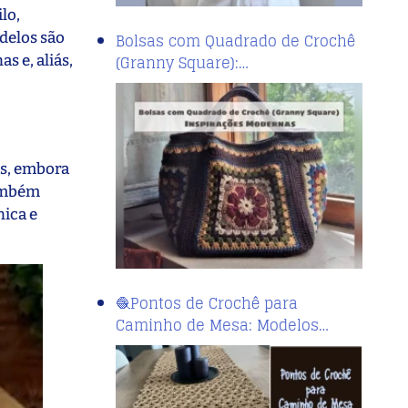
lo,
delos são
Bolsas com Quadrado de Crochê
(Granny Square):…
s e, aliás,
as, embora
também
nica e
🧶Pontos de Crochê para
Caminho de Mesa: Modelos…