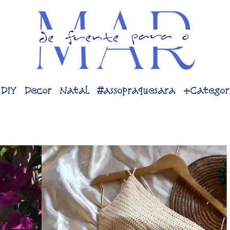
DiY
Decor
Natal
#assopraquesara
+Categor