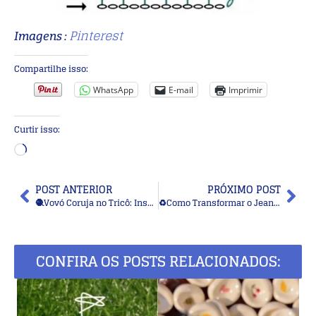
Pinterest
Imagens :
Compartilhe isso:
WhatsApp
E-mail
Imprimir
Curtir isso:
POST ANTERIOR
PRÓXIMO POST
🧶Vovó Coruja no Tricô: Inspirações Fofas de Tricô para Bebês e Crianças
♻️Como Transformar o Jeans Velho em Peças Decorativas Charmosas
CONFIRA OS POSTS RELACIONADOS: