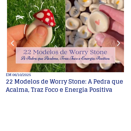
EM
06/10/2025
E
22 Modelos de Worry Stone: A Pedra que
B
Acalma, Traz Foco e Energia Positiva
M