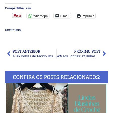
Compartilhe isso:
WhatsApp
E-mail
Imprimir
Curtir isso:
POST ANTERIOR
PRÓXIMO POST
🪡DIY Bolsas de Tecido: Inspire-se com 17 Modelos Florais Lindos e Criativos
💅Mãos Bonitas: 22 Unhas Nude Elegantes que Valorizam Peles Claras e Morenas
CONFIRA OS POSTS RELACIONADOS: