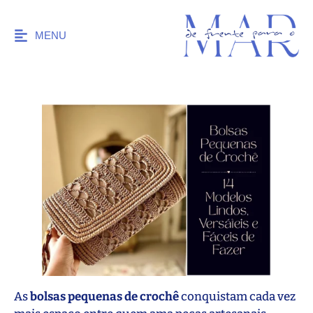
MENU
As
bolsas pequenas de crochê
conquistam cada vez