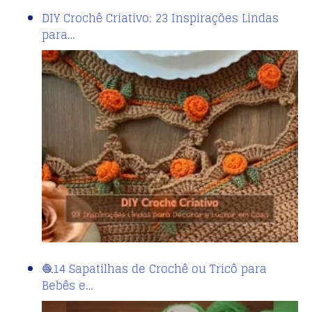
DIY Crochê Criativo: 23 Inspirações Lindas
para…
🧶14 Sapatilhas de Crochê ou Tricô para
Bebês e…