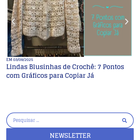
EM
03/09/2025
E
Lindas Blusinhas de Crochê: 7 Pontos
D
com Gráficos para Copiar Já
d
NEWSLETTER