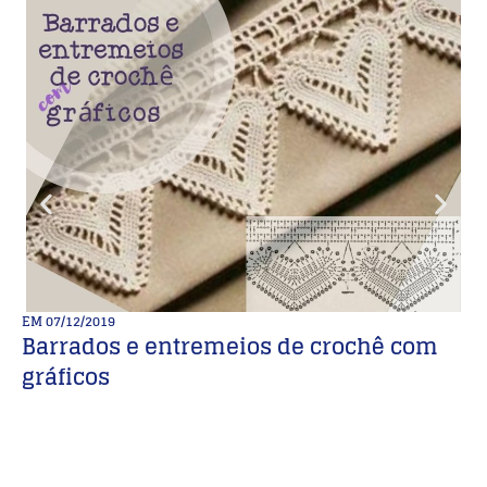
EM
07/12/2019
E
Barrados e entremeios de crochê com
M
gráficos
E