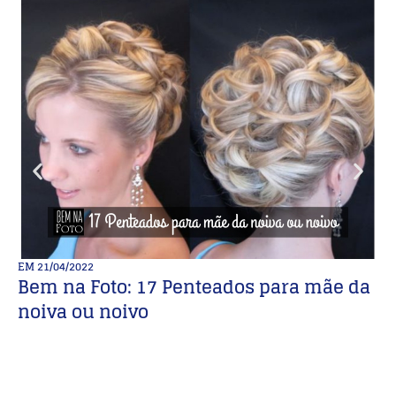
EM
21/04/2022
E
Bem na Foto: 17 Penteados para mãe da
4
noiva ou noivo
pl
s