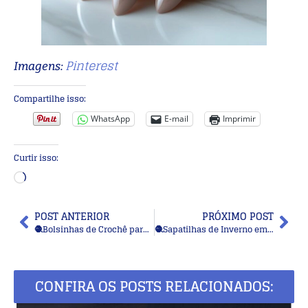
Pinterest
Imagens:
Compartilhe isso:
WhatsApp
E-mail
Imprimir
Curtir isso:
POST ANTERIOR
PRÓXIMO POST
🧶Bolsinhas de Crochê para Celular: Modelos Criativos para Cada Estilo e Ocasião
🧶Sapatilhas de Inverno em Crochê ou Tricô: +14 Modelos Criativos para Presentear, Usar ou Vender
CONFIRA OS POSTS RELACIONADOS: