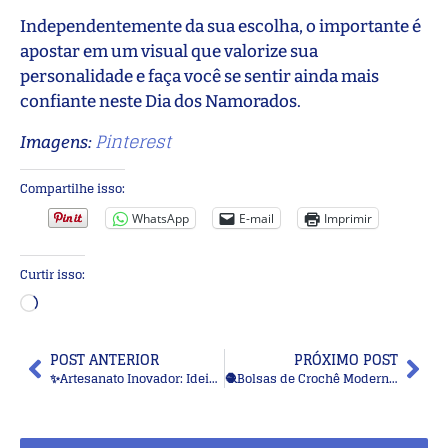
Independentemente da sua escolha, o importante é
apostar em um visual que valorize sua
personalidade e faça você se sentir ainda mais
confiante neste Dia dos Namorados.
Pinterest
Imagens:
Compartilhe isso:
WhatsApp
E-mail
Imprimir
Curtir isso:
POST ANTERIOR
PRÓXIMO POST
✨Artesanato Inovador: Ideias Geniais que Provam que a Criatividade Não Tem Limites
🧶Bolsas de Crochê Modernas: Pontos Lindos e Criativos para Criar Peças Exclusivas