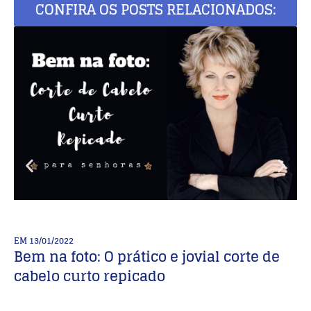
CONFIRA OS POSTS RELACIONADOS:
EM
13/01/2022
E
Bem na foto: O prático e jovial corte de
3
cabelo curto repicado
R
C