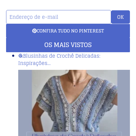
OK
CONFIRA TUDO NO PINTEREST
OS MAIS VISTOS
🧶Blusinhas de Crochê Delicadas:
Inspirações…