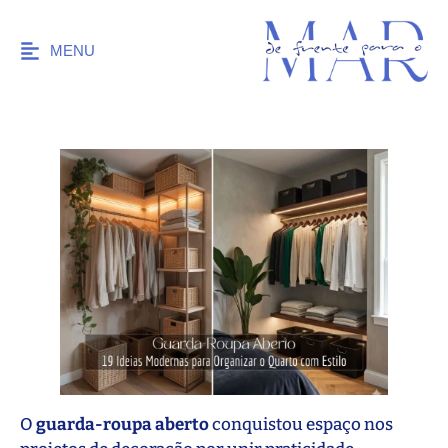
MENU
O
guarda-roupa aberto
conquistou espaço nos