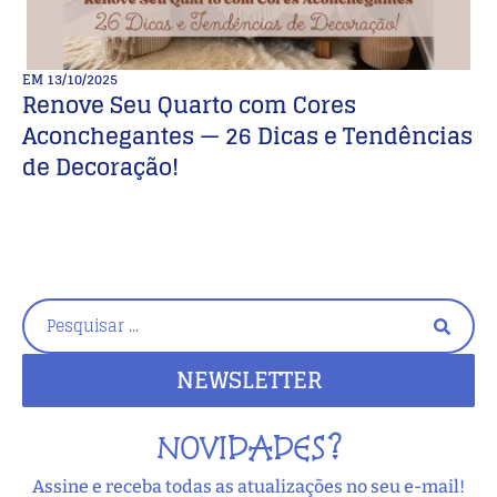
EM
13/10/2025
E
Renove Seu Quarto com Cores

Aconchegantes — 26 Dicas e Tendências
P
de Decoração!
O
NEWSLETTER
NOVIDADES?
Assine e receba todas as atualizações no seu e-mail!