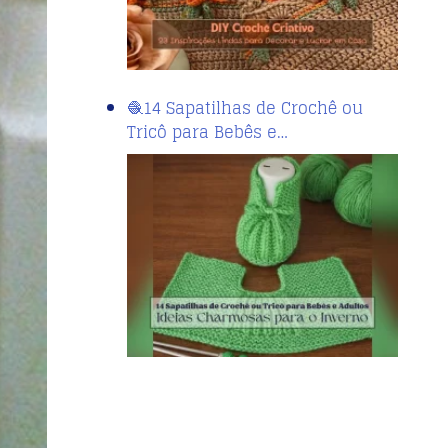
🧶14 Sapatilhas de Crochê ou
Tricô para Bebês e…