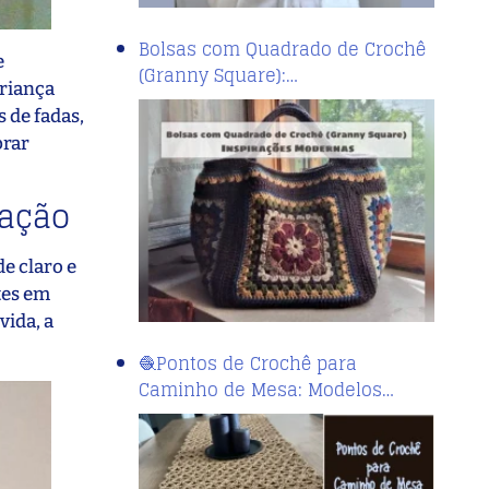
Bolsas com Quadrado de Crochê
e
(Granny Square):…
criança
 de fadas,
brar
nação
e claro e
tes em
vida, a
🧶Pontos de Crochê para
Caminho de Mesa: Modelos…