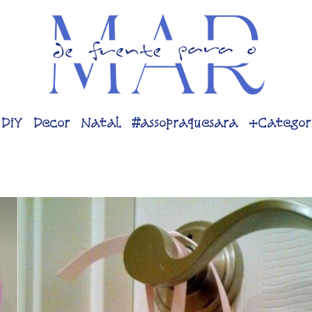
DiY
Decor
Natal
#assopraquesara
+Categor