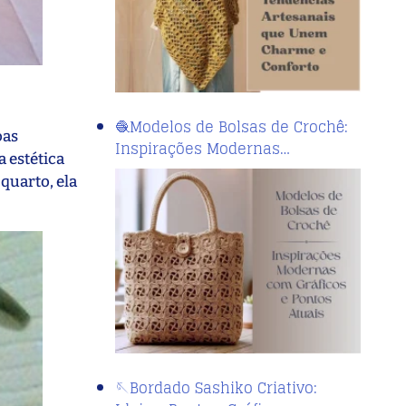
🧶Modelos de Bolsas de Crochê:
oas
Inspirações Modernas…
a estética
quarto, ela
🪡Bordado Sashiko Criativo: