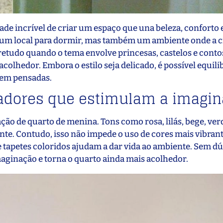
e incrível de criar um espaço que una beleza, conforto 
as um local para dormir, mas também um ambiente onde a 
retudo quando o tema envolve princesas, castelos e contos
olhedor. Embora o estilo seja delicado, é possível equili
bem pensadas.
tadores que estimulam a imagi
o de quarto de menina. Tons como rosa, lilás, bege, verd
te. Contudo, isso não impede o uso de cores mais vibran
e tapetes coloridos ajudam a dar vida ao ambiente. Sem dú
aginação e torna o quarto ainda mais acolhedor.