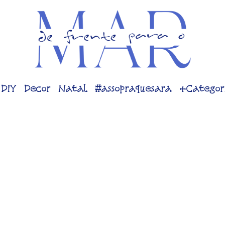
DiY
Decor
Natal
#assopraquesara
+Categor