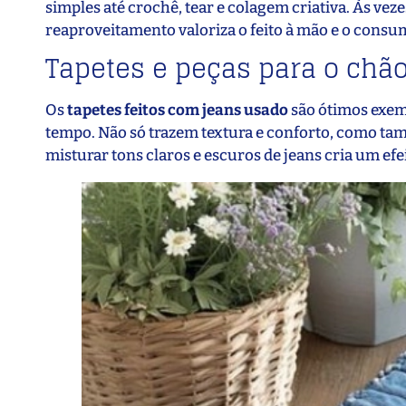
simples até crochê, tear e colagem criativa. Às ve
reaproveitamento valoriza o feito à mão e o consu
Tapetes e peças para o chã
Os
tapetes feitos com jeans usado
são ótimos exem
tempo. Não só trazem textura e conforto, como t
misturar tons claros e escuros de jeans cria um ef