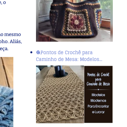
, o
 ao mesmo
ho. Aliás,
eça.
🧶Pontos de Crochê para
Caminho de Mesa: Modelos…