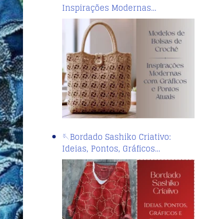
Inspirações Modernas…
🪡Bordado Sashiko Criativo:
Ideias, Pontos, Gráficos…