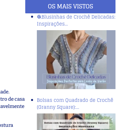
OS MAIS VISTOS
🧶Blusinhas de Crochê Delicadas:
Inspirações…
dade.
ntro de casa
Bolsas com Quadrado de Crochê
(Granny Square):…
egavelmente
ostura